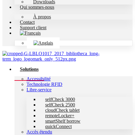
Downloads
Qui sommes-nous
À propos
Contact
Support client
Solutions
Accessibilité
Technologie RFID
Libre-service
selfCheck 3000
selfCheck 2500
cloudCheck tablet
remoteLocker+
smartShelf borrow
quickConnect
Accès étendu