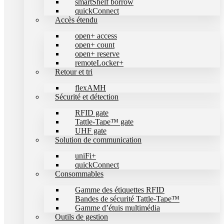
smartShelf borrow
quickConnect
Accès étendu
open+ access
open+ count
open+ reserve
remoteLocker+
Retour et tri
flexAMH
Sécurité et détection
RFID gate
Tattle-Tape™ gate
UHF gate
Solution de communication
uniFi+
quickConnect
Consommables
Gamme des étiquettes RFID
Bandes de sécurité Tattle-Tape™
Gamme d’étuis multimédia
Outils de gestion