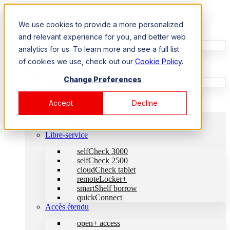
We use cookies to provide a more personalized
Support Client
Français
and relevant experience for you, and better web
Anglais
analytics for us. To learn more and see a full list
of cookies we use, check out our
Cookie Policy
.
Support Client
Français
Change Preferences
Anglais
Solutions
Accept
Decline
Accessibilité
Technologie RFID
Libre-service
selfCheck 3000
selfCheck 2500
cloudCheck tablet
remoteLocker+
smartShelf borrow
quickConnect
Accès étendu
open+ access