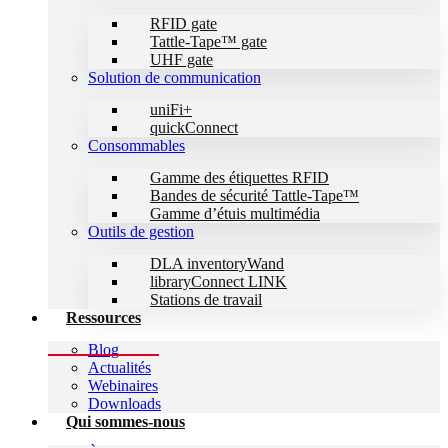
RFID gate
Tattle-Tape™ gate
UHF gate
Solution de communication
uniFi+
quickConnect
Consommables
Gamme des étiquettes RFID
Bandes de sécurité Tattle-Tape™
Gamme d’étuis multimédia
Outils de gestion
DLA inventoryWand
libraryConnect LINK
Stations de travail
Ressources
Blog
Actualités
Webinaires
Downloads
Qui sommes-nous