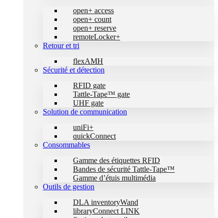
open+ access
open+ count
open+ reserve
remoteLocker+
Retour et tri
flexAMH
Sécurité et détection
RFID gate
Tattle-Tape™ gate
UHF gate
Solution de communication
uniFi+
quickConnect
Consommables
Gamme des étiquettes RFID
Bandes de sécurité Tattle-Tape™
Gamme d’étuis multimédia
Outils de gestion
DLA inventoryWand
libraryConnect LINK