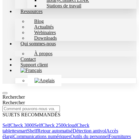
libraryConnect LINK
Stations de travail
Ressources
Blog
Actualités
Webinaires
Downloads
Qui sommes-nous
À propos
Contact
Support client
Rechercher
Rechercher
SUJETS RECOMMANDÉS
SelfCheck 3000
SelfCheck 2500
cloudCheck
tablette
smartShelf
Retour automatisé
Détection antivol
Accès
élargi
Communications numériques
Outils du personnel
Fournitures