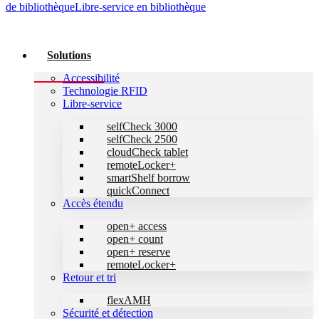
de bibliothèque
Libre-service en bibliothèque
Solutions
Accessibilité
Technologie RFID
Libre-service
selfCheck 3000
selfCheck 2500
cloudCheck tablet
remoteLocker+
smartShelf borrow
quickConnect
Accès étendu
open+ access
open+ count
open+ reserve
remoteLocker+
Retour et tri
flexAMH
Sécurité et détection