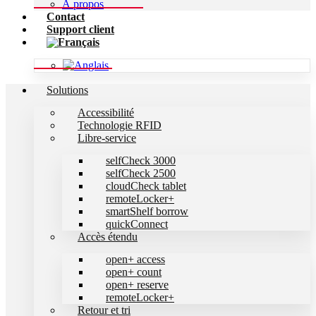
À propos
Contact
Support client
Solutions
Accessibilité
Technologie RFID
Libre-service
selfCheck 3000
selfCheck 2500
cloudCheck tablet
remoteLocker+
smartShelf borrow
quickConnect
Accès étendu
open+ access
open+ count
open+ reserve
remoteLocker+
Retour et tri