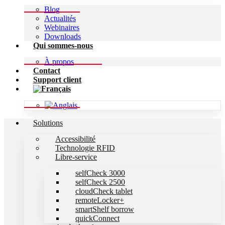
Blog
Actualités
Webinaires
Downloads
Qui sommes-nous
À propos
Contact
Support client
Solutions
Accessibilité
Technologie RFID
Libre-service
selfCheck 3000
selfCheck 2500
cloudCheck tablet
remoteLocker+
smartShelf borrow
quickConnect