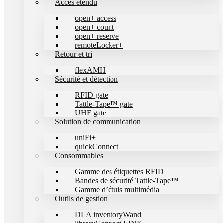
Accès étendu
open+ access
open+ count
open+ reserve
remoteLocker+
Retour et tri
flexAMH
Sécurité et détection
RFID gate
Tattle-Tape™ gate
UHF gate
Solution de communication
uniFi+
quickConnect
Consommables
Gamme des étiquettes RFID
Bandes de sécurité Tattle-Tape™
Gamme d’étuis multimédia
Outils de gestion
DLA inventoryWand