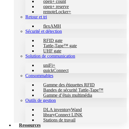
open+ count
open+ reserve
remoteLocker+
Retour et tri
flexAMH
Sécurité et détection
RFID gate
Tattle-Tape™ gate
UHF gate
Solution de communication
uniFi+
quickConnect
Consommables
Gamme des étiquettes RFID
Bandes de sécurité Tattle-Tape™
Gamme d’étuis multimédia
Outils de gestion
DLA inventoryWand
libraryConnect LINK
Stations de travail
Ressources