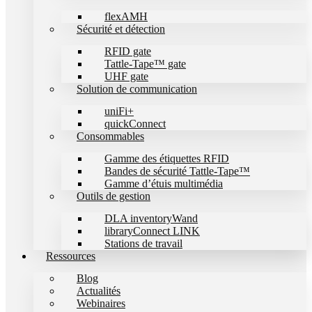
flexAMH
Sécurité et détection
RFID gate
Tattle-Tape™ gate
UHF gate
Solution de communication
uniFi+
quickConnect
Consommables
Gamme des étiquettes RFID
Bandes de sécurité Tattle-Tape™
Gamme d’étuis multimédia
Outils de gestion
DLA inventoryWand
libraryConnect LINK
Stations de travail
Ressources
Blog
Actualités
Webinaires