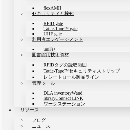
flexAMH
セキュリティと検知
RFID gate
Tattle-Tape™ gate
UHF gate
利用者エンゲージメント
uniFi+
図書館用技術資材
RFIDタグの読取範囲
Tattle-Tape™セキュリティストリップ
レシートロール製品ライン
管理ツール
DLA inventoryWand
libraryConnect LINK
ワークステーション
リソース
ブログ
ニュース