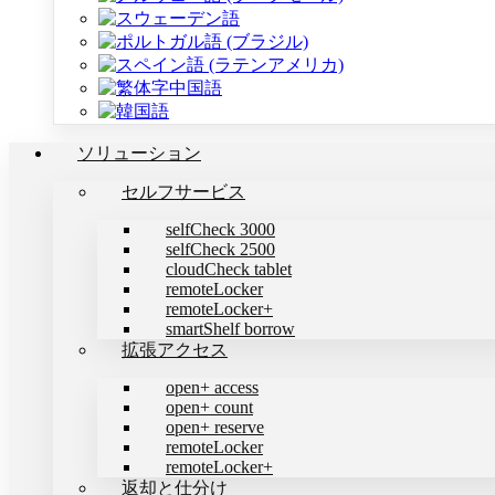
ソリューション
セルフサービス
selfCheck 3000
selfCheck 2500
cloudCheck tablet
remoteLocker
remoteLocker+
smartShelf borrow
拡張アクセス
open+ access
open+ count
open+ reserve
remoteLocker
remoteLocker+
返却と仕分け