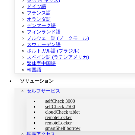
英語 (イギリス)
ドイツ語
フランス語
オランダ語
デンマーク語
フィンランド語
ノルウェー語 (ブークモール)
スウェーデン語
ポルトガル語 (ブラジル)
スペイン語 (ラテンアメリカ)
繁体字中国語
韓国語
ソリューション
セルフサービス
selfCheck 3000
selfCheck 2500
cloudCheck tablet
remoteLocker
remoteLocker+
smartShelf borrow
拡張アクセス