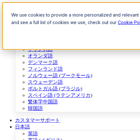
We use cookies to provide a more personalized and relevant e
カスタマーサポート
and see a full list of cookies we use, check out our
Cookie Pol
日本語
英語
英語 (イギリス)
ドイツ語
フランス語
オランダ語
デンマーク語
フィンランド語
ノルウェー語 (ブークモール)
スウェーデン語
ポルトガル語 (ブラジル)
スペイン語 (ラテンアメリカ)
繁体字中国語
韓国語
カスタマーサポート
日本語
英語