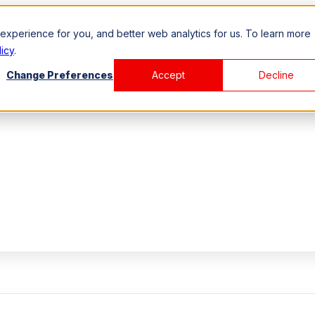
xperience for you, and better web analytics for us. To learn more
icy
.
Change Preferences
Accept
Decline