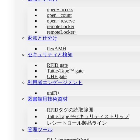
open+ access
open+ count
open+ reserve
remoteLocker
remoteLocker+
返却と仕分け
flexAMH
セキュリティと検知
RFID gate
Tattle-Tape™ gate
UHF gate
利用者エンゲージメント
uniFi+
図書館用技術資材
RFIDタグの読取範囲
Tattle-Tape™セキュリティストリップ
レシートロール製品ライン
管理ツール