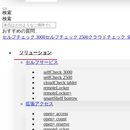
検索
検索
おすすめの質問
セルフチェック 3000
セルフチェック 2500
クラウドチェック 
ソリューション
セルフサービス
selfCheck 3000
selfCheck 2500
cloudCheck tablet
remoteLocker
remoteLocker+
smartShelf borrow
拡張アクセス
open+ access
open+ count
open+ reserve
remoteLocker