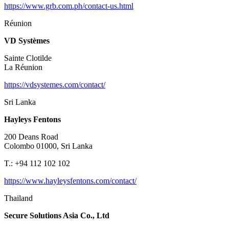
https://www.grb.com.ph/contact-us.html
Réunion
VD Systèmes
Sainte Clotilde
La Réunion
https://vdsystemes.com/contact/
Sri Lanka
Hayleys Fentons
200 Deans Road
Colombo 01000, Sri Lanka
T.: +94 112 102 102
https://www.hayleysfentons.com/contact/
Thailand
Secure Solutions Asia Co., Ltd