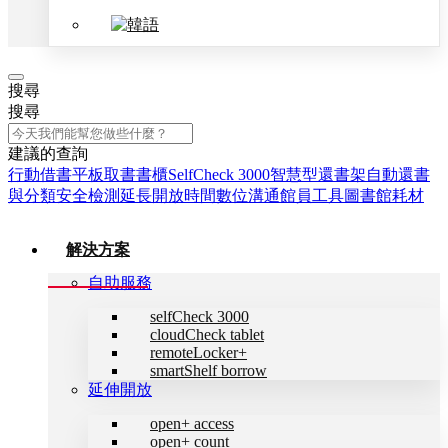
搜尋
搜尋
建議的查詢
行動借書平板
取書書櫃
SelfCheck 3000
智慧型還書架
自動還書
與分類
安全檢測
延長開放時間
數位溝通
館員工具
圖書館耗材
解決方案
自助服務
selfCheck 3000
cloudCheck tablet
remoteLocker+
smartShelf borrow
延伸開放
open+ access
open+ count