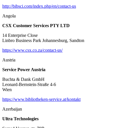
http://bibsci.com/index.php/en/contact-us
Angola
CSX Customer Services PTY LTD
14 Enterprise Close
Linbro Business Park Johannesburg, Sandton
https://www.csx.co.za/contact-us/
Austria
Service Power Austria
Buchta & Dank GmbH
Leonard-Bernstein-Straße 4-6
Wien
https://www.bibliotheken-service.at/kontakt
Azerbaijan
Ultra Technologies