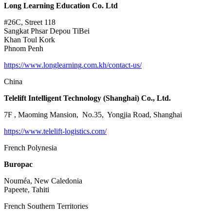
Long Learning Education Co. Ltd
#26C, Street 118
Sangkat Phsar Depou TiBei
Khan Toul Kork
Phnom Penh
https://www.longlearning.com.kh/contact-us/
China
Telelift Intelligent Technology (Shanghai) Co., Ltd.
7F , Maoming Mansion, No.35, Yongjia Road, Shanghai
https://www.telelift-logistics.com/
French Polynesia
Buropac
Nouméa, New Caledonia
Papeete, Tahiti
French Southern Territories