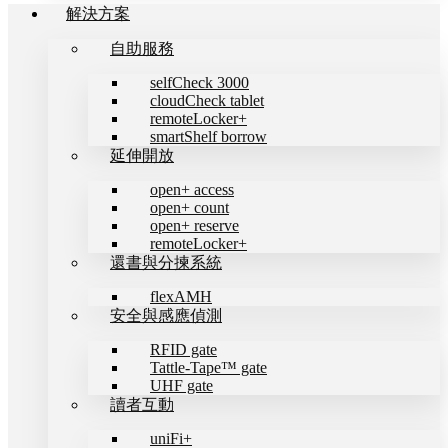
解決方案
自助服務
selfCheck 3000
cloudCheck tablet
remoteLocker+
smartShelf borrow
延伸開放
open+ access
open+ count
open+ reserve
remoteLocker+
還書與分揀系統
flexAMH
安全與感應偵測
RFID gate
Tattle-Tape™ gate
UHF gate
讀者互動
uniFi+