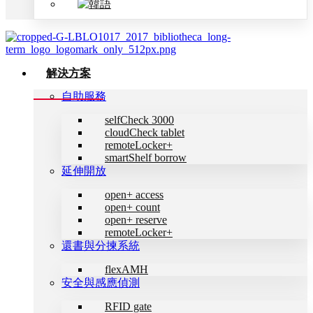
解決方案
自助服務
selfCheck 3000
cloudCheck tablet
remoteLocker+
smartShelf borrow
延伸開放
open+ access
open+ count
open+ reserve
remoteLocker+
還書與分揀系統
flexAMH
安全與感應偵測
RFID gate