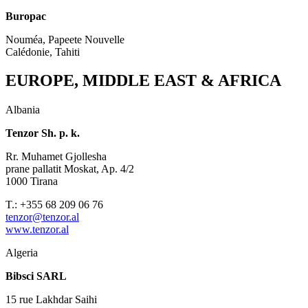
Buropac
Nouméa, Papeete Nouvelle
Calédonie, Tahiti
EUROPE, MIDDLE EAST & AFRICA
Albania
Tenzor Sh. p. k.
Rr. Muhamet Gjollesha
prane pallatit Moskat, Ap. 4/2
1000 Tirana
T.: +355 68 209 06 76
tenzor@tenzor.al
www.tenzor.al
Algeria
Bibsci SARL
15 rue Lakhdar Saihi