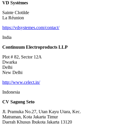
VD Systèmes
Sainte Clotilde
La Réunion
https://vdsystemes.com/contact/
India
Continuum Electroproducts LLP
Plot # 82, Sector 12A
Dwarka
Delhi
New Delhi
http://www.celect.in/
Indonesia
CV Sagung Seto
Jl. Pramuka No.27, Utan Kayu Utara, Kec.
Matraman, Kota Jakarta Timur
Daerah Khusus Ibukota Jakarta 13120