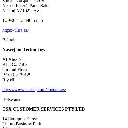
Samad Vurgun str. 79B
Near Officer’s Park, Baku
Nasimi AZ1022, AZ
T.: +994 12 449 55 55
https://ultra.az/
Bahrain
Naseej for Technology
Al-Ahsa St.
BLDG# 7593
Ground Floor
P.O. Box 20129
Riyadh
https://www.naseej.com/contact-us/
Botswana
CSX CUSTOMER SERVICES PTY LTD
14 Enterprise Close
Linbro Business Park