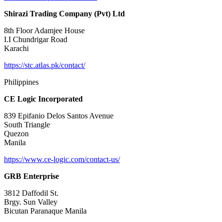
Shirazi Trading Company (Pvt) Ltd
8th Floor Adamjee House
I.I Chundrigar Road
Karachi
https://stc.atlas.pk/contact/
Philippines
CE Logic Incorporated
839 Epifanio Delos Santos Avenue
South Triangle
Quezon
Manila
https://www.ce-logic.com/contact-us/
GRB Enterprise
3812 Daffodil St.
Brgy. Sun Valley
Bicutan Paranaque Manila