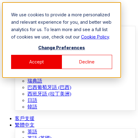
We use cookies to provide a more personalized
客戶支援
and relevant experience for you, and better web
繁體中文
英語
analytics for us. To learn more and see a full list
英語 (英國)
of cookies we use, check out our
Cookie Policy
.
德語
Change Preferences
法語
荷蘭語
丹麥語
Accept
Decline
芬蘭語
挪威語
瑞典語
巴西葡萄牙語 (巴西)
西班牙語 (拉丁美洲)
日語
韓語
客戶支援
繁體中文
英語