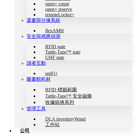
open+ count
open+ reserve
remoteLocker+
還書與分揀系統
flexAMH
安全與感應偵測
RFID gate
Tattle-Tape™ gate
UHF gate
讀者互動
uniFi+
圖書館耗材
RFID 標籤範圍
Tattle-Tape™ 安全磁條
收據紙捲系列
管理工具
DLA inventoryWand
工作站
公司