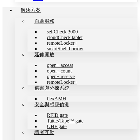
解決方案
自助服務
selfCheck 3000
cloudCheck tablet
remoteLocker+
smartShelf borrow
延伸開放
open+ access
open+ count
open+ reserve
remoteLocker+
還書與分揀系統
flexAMH
安全與感應偵測
RFID gate
Tattle-Tape™ gate
UHF gate
讀者互動