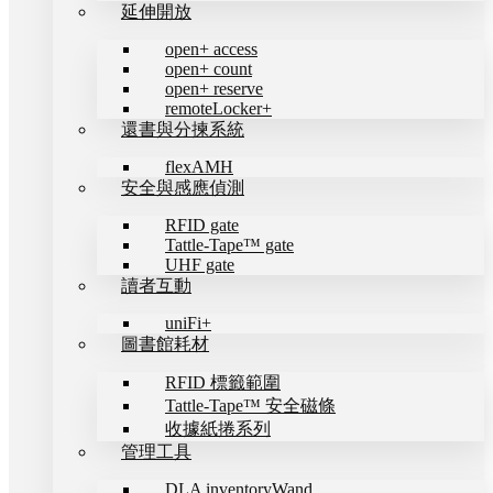
延伸開放
open+ access
open+ count
open+ reserve
remoteLocker+
還書與分揀系統
flexAMH
安全與感應偵測
RFID gate
Tattle-Tape™ gate
UHF gate
讀者互動
uniFi+
圖書館耗材
RFID 標籤範圍
Tattle-Tape™ 安全磁條
收據紙捲系列
管理工具
DLA inventoryWand