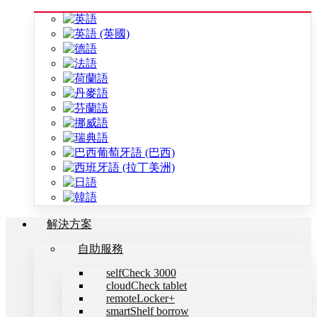
解決方案
自助服務
selfCheck 3000
cloudCheck tablet
remoteLocker+
smartShelf borrow