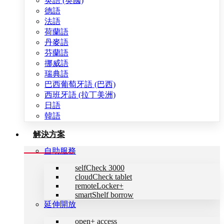
英語 (英國)
德語
法語
荷蘭語
丹麥語
芬蘭語
挪威語
瑞典語
巴西葡萄牙語 (巴西)
西班牙語 (拉丁美洲)
日語
韓語
解決方案
自助服務
selfCheck 3000
cloudCheck tablet
remoteLocker+
smartShelf borrow
延伸開放
open+ access