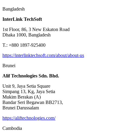
Bangladesh
InterLink TechSoft
1st Floor, 86, 3 New Eskaton Road
Dhaka 1000, Bangladesh
T.: +880 1897-925400
https://interlinktechsoft.com/about/about-us
Brunei
Alif Technologies Sdn. Bhd.
Unit 9, Jaya Setia Square
Simpang 13, Kg, Jaya Setia
Mukim Berakas (A)
Bandar Seri Begawan BB2713,
Brunei Darussalam
https://aliftechnologies.com/
Cambodia