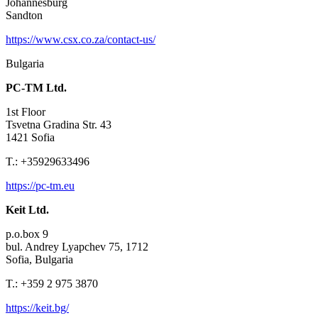
Johannesburg
Sandton
https://www.csx.co.za/contact-us/
Bulgaria
PC-TM Ltd.
1st Floor
Tsvetna Gradina Str. 43
1421 Sofia
T.: +35929633496
https://pc-tm.eu
Keit Ltd.
p.o.box 9
bul. Andrey Lyapchev 75, 1712
Sofia, Bulgaria
T.: +359 2 975 3870
https://keit.bg/