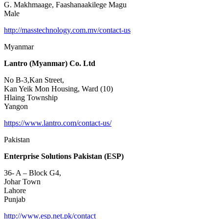
G. Makhmaage, Faashanaakilege Magu
Male
http://masstechnology.com.mv/contact-us
Myanmar
Lantro (Myanmar) Co. Ltd
No B-3,Kan Street,
Kan Yeik Mon Housing, Ward (10)
Hlaing Township
Yangon
https://www.lantro.com/contact-us/
Pakistan
Enterprise Solutions Pakistan (ESP)
36- A – Block G4,
Johar Town
Lahore
Punjab
http://www.esp.net.pk/contact