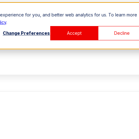
xperience for you, and better web analytics for us. To learn more
icy
.
Change Preferences
Accept
Decline