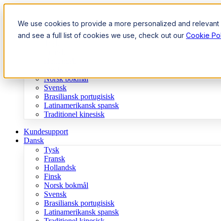
We use cookies to provide a more personalized and relevant e
Kundesupport
Dansk
and see a full list of cookies we use, check out our
Cookie Pol
Tysk
Fransk
Hollandsk
Finsk
Norsk bokmål
Svensk
Brasiliansk portugisisk
Latinamerikansk spansk
Traditionel kinesisk
Kundesupport
Dansk
Tysk
Fransk
Hollandsk
Finsk
Norsk bokmål
Svensk
Brasiliansk portugisisk
Latinamerikansk spansk
Traditionel kinesisk