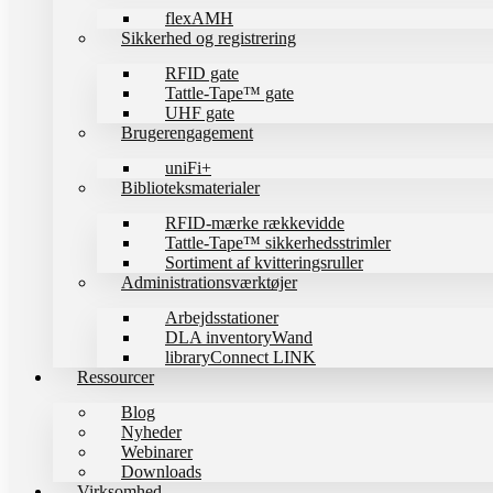
flexAMH
Sikkerhed og registrering
RFID gate
Tattle-Tape™ gate
UHF gate
Brugerengagement
uniFi+
Biblioteksmaterialer
RFID-mærke rækkevidde
Tattle-Tape™ sikkerhedsstrimler
Sortiment af kvitteringsruller
Administrationsværktøjer
Arbejdsstationer
DLA inventoryWand
libraryConnect LINK
Ressourcer
Blog
Nyheder
Webinarer
Downloads
Virksomhed