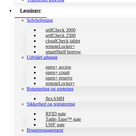
Løsninger
Selvbetjening
selfCheck 3000
selfCheck 2500
cloudCheck tablet
remoteLocker+
smartShelf borrow
Udvidet adgang
open+ access
open+ count
open+ reserve
remoteLocker+
Returnering og sortering
flexAMH
Sikkerhed og registrering
RFID gate
Tattle-Tape™ gate
UHF gate
Brugerengagement