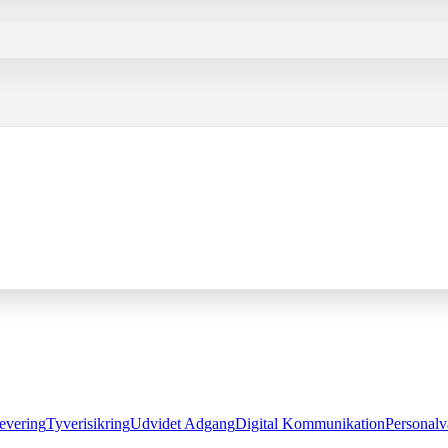
evering
Tyverisikring
Udvidet Adgang
Digital Kommunikation
Personalv