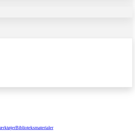
ærktøjer
Biblioteksmaterialer