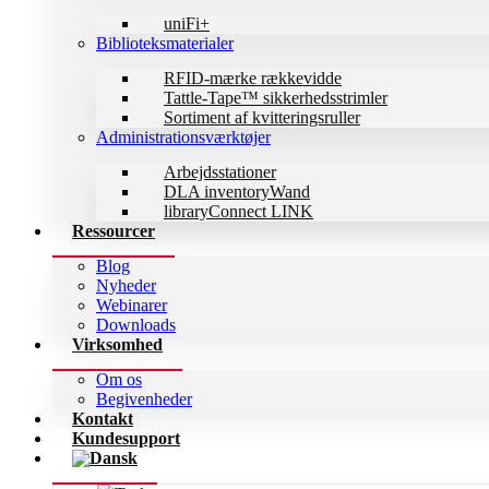
uniFi+
Biblioteksmaterialer
RFID-mærke rækkevidde
Tattle-Tape™ sikkerhedsstrimler
Sortiment af kvitteringsruller
Administrationsværktøjer
Arbejdsstationer
DLA inventoryWand
libraryConnect LINK
Ressourcer
Blog
Nyheder
Webinarer
Downloads
Virksomhed
Om os
Begivenheder
Kontakt
Kundesupport