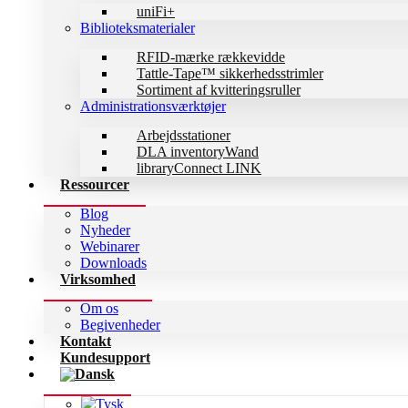
uniFi+
Biblioteksmaterialer
RFID-mærke rækkevidde
Tattle-Tape™ sikkerhedsstrimler
Sortiment af kvitteringsruller
Administrationsværktøjer
Arbejdsstationer
DLA inventoryWand
libraryConnect LINK
Ressourcer
Blog
Nyheder
Webinarer
Downloads
Virksomhed
Om os
Begivenheder
Kontakt
Kundesupport