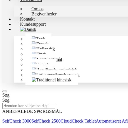
Om os
Begivenheder
Kontakt
Kundesupport
Søg
Søg
ANBEFALEDE SPØRGSMÅL
SelfCheck 3000
SelfCheck 2500
CloudCheck Tablet
Automatiseret Afl