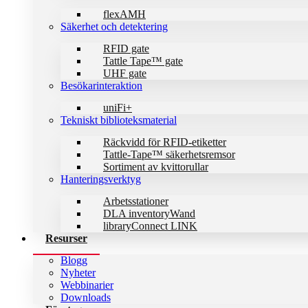
flexAMH
Säkerhet och detektering
RFID gate
Tattle Tape™ gate
UHF gate
Besökarinteraktion
uniFi+
Tekniskt biblioteks­material
Räckvidd för RFID-etiketter
Tattle-Tape™ säkerhetsremsor
Sortiment av kvittorullar
Hanteringsverktyg
Arbetsstationer
DLA inventoryWand
libraryConnect LINK
Resurser
Blogg
Nyheter
Webbinarier
Downloads