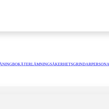
JÄNING
BOKÅTERLÄMNING
SÄKERHETSGRINDAR
PERSON