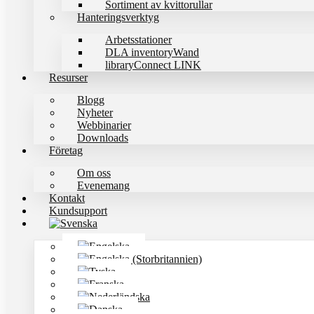
Sortiment av kvittorullar
Hanteringsverktyg
Arbetsstationer
DLA inventoryWand
libraryConnect LINK
Resurser
Blogg
Nyheter
Webbinarier
Downloads
Företag
Om oss
Evenemang
Kontakt
Kundsupport