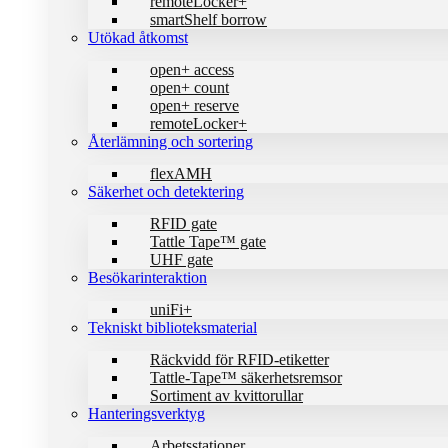
remoteLocker+
smartShelf borrow
Utökad åtkomst
open+ access
open+ count
open+ reserve
remoteLocker+
Återlämning och sortering
flexAMH
Säkerhet och detektering
RFID gate
Tattle Tape™ gate
UHF gate
Besökarinteraktion
uniFi+
Tekniskt biblioteks­material
Räckvidd för RFID-etiketter
Tattle-Tape™ säkerhetsremsor
Sortiment av kvittorullar
Hanteringsverktyg
Arbetsstationer