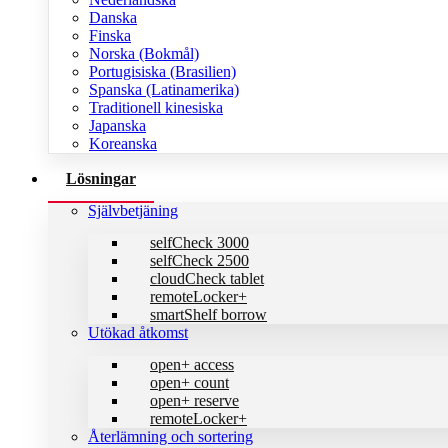
Danska
Finska
Norska (Bokmål)
Portugisiska (Brasilien)
Spanska (Latinamerika)
Traditionell kinesiska
Japanska
Koreanska
Lösningar
Självbetjäning
selfCheck 3000
selfCheck 2500
cloudCheck tablet
remoteLocker+
smartShelf borrow
Utökad åtkomst
open+ access
open+ count
open+ reserve
remoteLocker+
Återlämning och sortering