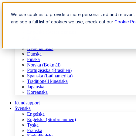
We use cookies to provide a more personalized and relevant e
Kundsupport
Svenska
and see a full list of cookies we use, check out our
Cookie Pol
Engelska
Engelska (Storbritannien)
Tyska
Franska
Nederländska
Danska
Finska
Norska (Bokmål)
Portugisiska (Brasilien)
Spanska (Latinamerika)
Traditionell kinesiska
Japanska
Koreanska
Kundsupport
Svenska
Engelska
Engelska (Storbritannien)
Tyska
Franska
Nederländska