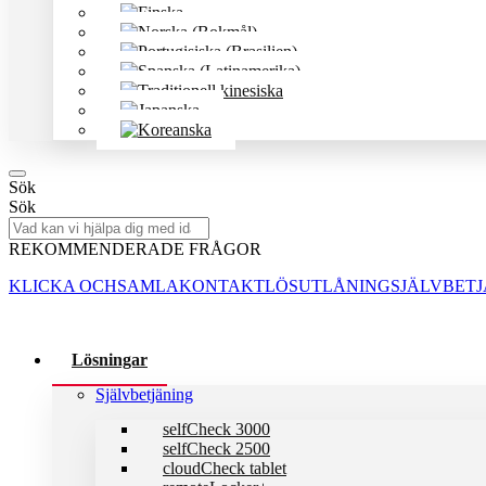
Sök
Sök
REKOMMENDERADE FRÅGOR
KLICKA OCHSAMLA
KONTAKTLÖS
UTLÅNING
SJÄLVBET
Lösningar
Självbetjäning
selfCheck 3000
selfCheck 2500
cloudCheck tablet