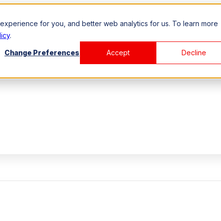
xperience for you, and better web analytics for us. To learn more
icy
.
Change Preferences
Accept
Decline