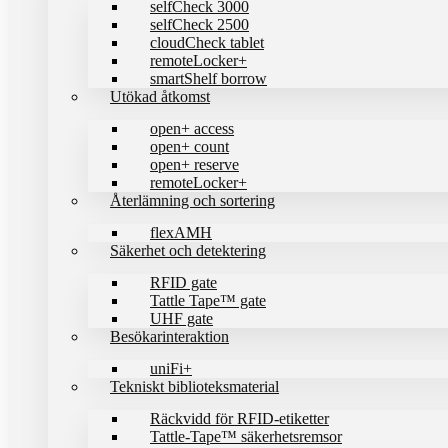
selfCheck 3000
selfCheck 2500
cloudCheck tablet
remoteLocker+
smartShelf borrow
Utökad åtkomst
open+ access
open+ count
open+ reserve
remoteLocker+
Återlämning och sortering
flexAMH
Säkerhet och detektering
RFID gate
Tattle Tape™ gate
UHF gate
Besökarinteraktion
uniFi+
Tekniskt biblioteks­material
Räckvidd för RFID-etiketter
Tattle-Tape™ säkerhetsremsor