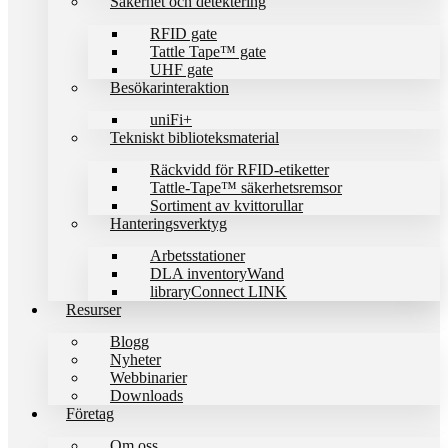
Säkerhet och detektering
RFID gate
Tattle Tape™ gate
UHF gate
Besökarinteraktion
uniFi+
Tekniskt biblioteks­material
Räckvidd för RFID-etiketter
Tattle-Tape™ säkerhetsremsor
Sortiment av kvittorullar
Hanteringsverktyg
Arbetsstationer
DLA inventoryWand
libraryConnect LINK
Resurser
Blogg
Nyheter
Webbinarier
Downloads
Företag
Om oss