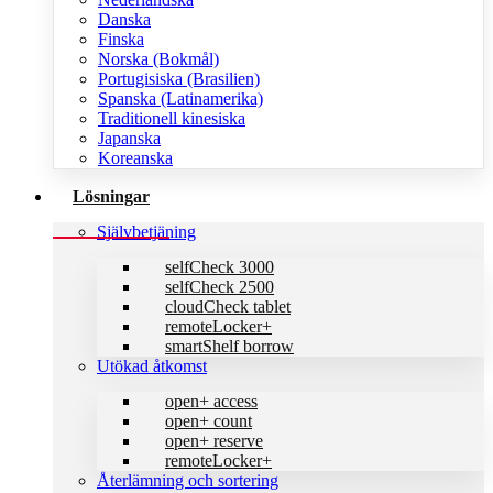
Danska
Finska
Norska (Bokmål)
Portugisiska (Brasilien)
Spanska (Latinamerika)
Traditionell kinesiska
Japanska
Koreanska
Lösningar
Självbetjäning
selfCheck 3000
selfCheck 2500
cloudCheck tablet
remoteLocker+
smartShelf borrow
Utökad åtkomst
open+ access
open+ count
open+ reserve
remoteLocker+
Återlämning och sortering