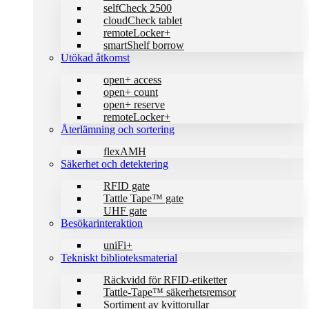
selfCheck 2500
cloudCheck tablet
remoteLocker+
smartShelf borrow
Utökad åtkomst
open+ access
open+ count
open+ reserve
remoteLocker+
Återlämning och sortering
flexAMH
Säkerhet och detektering
RFID gate
Tattle Tape™ gate
UHF gate
Besökarinteraktion
uniFi+
Tekniskt biblioteks­material
Räckvidd för RFID-etiketter
Tattle-Tape™ säkerhetsremsor
Sortiment av kvittorullar