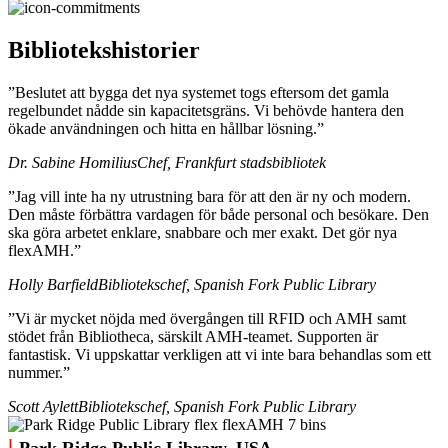
Bibliotekshistorier
”Beslutet att bygga det nya systemet togs eftersom det gamla
regelbundet nådde sin kapacitetsgräns. Vi behövde hantera den
ökade användningen och hitta en hållbar lösning.”
Dr. Sabine Homilius
Chef, Frankfurt stadsbibliotek
”Jag vill inte ha ny utrustning bara för att den är ny och modern.
Den måste förbättra vardagen för både personal och besökare. Den
ska göra arbetet enklare, snabbare och mer exakt. Det gör nya
flexAMH.”
Holly Barfield
Bibliotekschef, Spanish Fork Public Library
”Vi är mycket nöjda med övergången till RFID och AMH samt
stödet från Bibliotheca, särskilt AMH-teamet. Supporten är
fantastisk. Vi uppskattar verkligen att vi inte bara behandlas som ett
nummer.”
Scott Aylett
Bibliotekschef, Spanish Fork Public Library
|
Park Ridge Public Library, USA