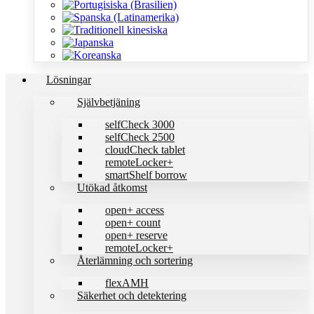
Lösningar
Självbetjäning
selfCheck 3000
selfCheck 2500
cloudCheck tablet
remoteLocker+
smartShelf borrow
Utökad åtkomst
open+ access
open+ count
open+ reserve
remoteLocker+
Återlämning och sortering
flexAMH
Säkerhet och detektering