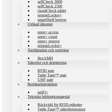
selfCheck 3000
selfCheck 2500
cloudCheck tablet
remoteLocker+
smartShelf borrow
Utökad åtkomst
open+ access
open+ count
open+ reserve
remoteLocker+
Återlämning och sortering
flexAMH
Säkerhet och detektering
RFID gate
Tattle Tape™ gate
UHF gate
Besökarinteraktion
uniFi+
Tekniskt biblioteks­material
Räckvidd för RFID-etiketter
Tattle-Tape™ säkerhetsremsor