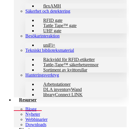
flexAMH
Säkerhet och detektering
RFID gate
Tattle Tape™ gate
UHF gate
Besökarinteraktion
uniFi+
Tekniskt biblioteks­material
Räckvidd för RFID-etiketter
Tattle-Tape™ säkerhetsremsor
Sortiment av kvittorullar
Hanteringsverktyg
Arbetsstationer
DLA inventoryWand
libraryConnect LINK
Resurser
Blogg
Nyheter
Webbinarier
Downloads