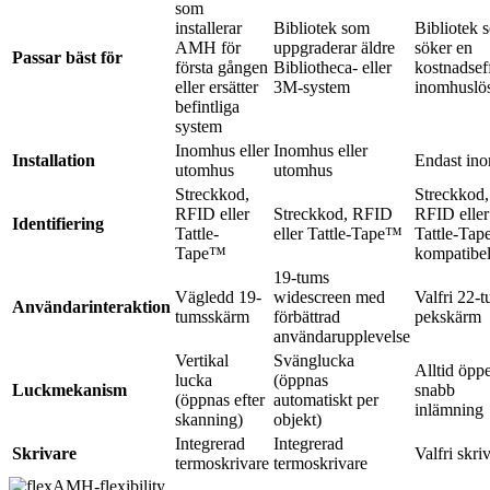
som
installerar
Bibliotek som
Bibliotek 
AMH för
uppgraderar äldre
söker en
Passar bäst för
första gången
Bibliotheca- eller
kostnadsef
eller ersätter
3M-system
inomhuslö
befintliga
system
Inomhus eller
Inomhus eller
Installation
Endast in
utomhus
utomhus
Streckkod,
Streckkod,
RFID eller
Streckkod, RFID
RFID eller
Identifiering
Tattle-
eller Tattle-Tape™
Tattle-Ta
Tape™
kompatibe
19-tums
Vägledd 19-
widescreen med
Valfri 22-
Användarinteraktion
tumsskärm
förbättrad
pekskärm
användarupplevelse
Vertikal
Svänglucka
Alltid öpp
lucka
(öppnas
Luckmekanism
snabb
(öppnas efter
automatiskt per
inlämning
skanning)
objekt)
Integrerad
Integrerad
Skrivare
Valfri skri
termoskrivare
termoskrivare