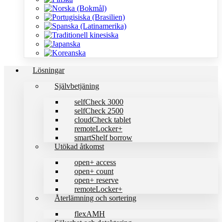
Lösningar
Självbetjäning
selfCheck 3000
selfCheck 2500
cloudCheck tablet
remoteLocker+
smartShelf borrow
Utökad åtkomst
open+ access
open+ count
open+ reserve
remoteLocker+
Återlämning och sortering
flexAMH