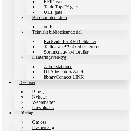
RFID gate
Tattle Tape™ gate
UHF gate
Besökarinteraktion
uniFi+
Tekniskt biblioteks­material
Räckvidd för RFID-etiketter
Tattle-Tape™ säkerhetsremsor
Sortiment av kvittorullar
Hanteringsverktyg
Arbetsstationer
DLA inventoryWand
libraryConnect LINK
Resurser
Blogg
Nyheter
Webbinarier
Downloads
Företag
Om oss
Evenemang