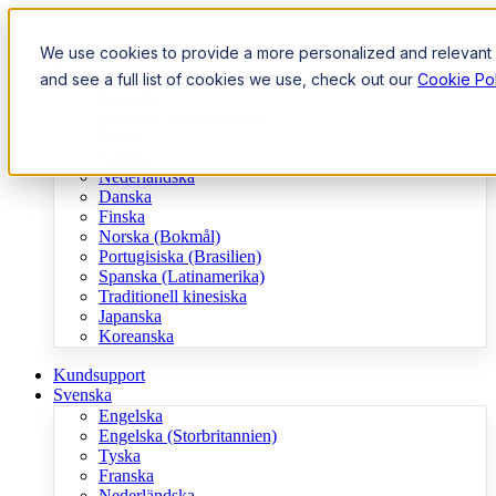
We use cookies to provide a more personalized and relevant e
Kundsupport
Svenska
and see a full list of cookies we use, check out our
Cookie Pol
Engelska
Engelska (Storbritannien)
Tyska
Franska
Nederländska
Danska
Finska
Norska (Bokmål)
Portugisiska (Brasilien)
Spanska (Latinamerika)
Traditionell kinesiska
Japanska
Koreanska
Kundsupport
Svenska
Engelska
Engelska (Storbritannien)
Tyska
Franska
Nederländska