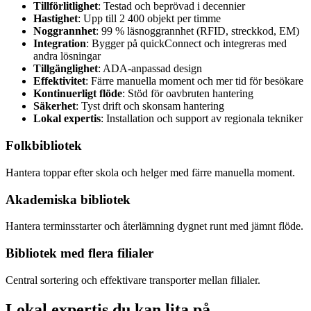
Tillförlitlighet
: Testad och beprövad i decennier
Hastighet
: Upp till 2 400 objekt per timme
Noggrannhet
: 99 % läsnoggrannhet (RFID, streckkod, EM)
Integration
: Bygger på quickConnect och integreras med
andra lösningar
Tillgänglighet
: ADA-anpassad design
Effektivitet
: Färre manuella moment och mer tid för besökare
Kontinuerligt flöde
: Stöd för oavbruten hantering
Säkerhet
: Tyst drift och skonsam hantering
Lokal expertis
: Installation och support av regionala tekniker
Folkbibliotek
Hantera toppar efter skola och helger med färre manuella moment.
Akademiska bibliotek
Hantera terminsstarter och återlämning dygnet runt med jämnt flöde.
Bibliotek med flera filialer
Central sortering och effektivare transporter mellan filialer.
Lokal expertis du kan lita på