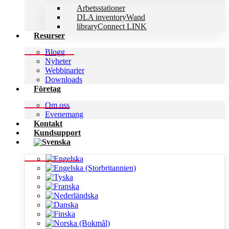
Arbetsstationer
DLA inventoryWand
libraryConnect LINK
Resurser
Blogg
Nyheter
Webbinarier
Downloads
Företag
Om oss
Evenemang
Kontakt
Kundsupport