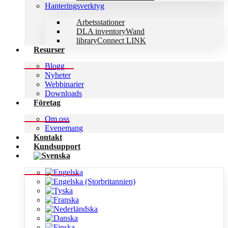
Hanteringsverktyg
Arbetsstationer
DLA inventoryWand
libraryConnect LINK
Resurser
Blogg
Nyheter
Webbinarier
Downloads
Företag
Om oss
Evenemang
Kontakt
Kundsupport