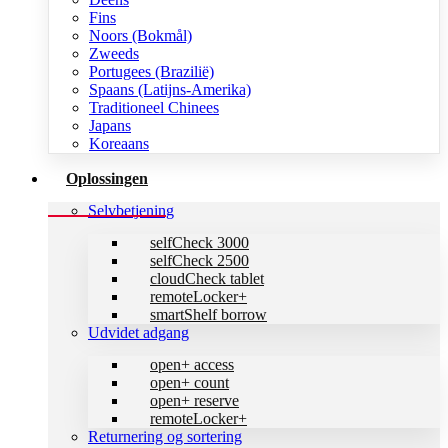
Fins
Noors (Bokmål)
Zweeds
Portugees (Brazilië)
Spaans (Latijns-Amerika)
Traditioneel Chinees
Japans
Koreaans
Oplossingen
Selvbetjening
selfCheck 3000
selfCheck 2500
cloudCheck tablet
remoteLocker+
smartShelf borrow
Udvidet adgang
open+ access
open+ count
open+ reserve
remoteLocker+
Returnering og sortering