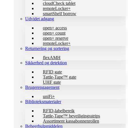
cloudCheck tablet
remoteLocker+
smartShelf borrow
Udvidet adgang
open+ access
open+ count
open+ reserve
remoteLocker+
Returnering og sortering
flexAMH
Sikkerhed og detektion
RFID gate
Tattle-Tape™ gate
UHF gate
Brugerengagement
uniFi+
Biblioteksmaterialer
RFID-labelbereik
Tattle-Tape™ beveiligingsstrips
Assortiment kassabonnenrollen
Beheerhulpmiddelen