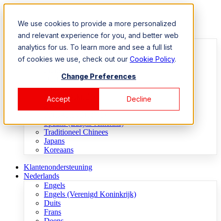
We use cookies to provide a more personalized
Klantenondersteuning
Nederlands
and relevant experience for you, and better web
Engels
analytics for us. To learn more and see a full list
Engels (Verenigd Koninkrijk)
of cookies we use, check out our
Cookie Policy
.
Duits
Frans
Change Preferences
Deens
Fins
Noors (Bokmål)
Accept
Decline
Zweeds
Portugees (Brazilië)
Spaans (Latijns-Amerika)
Traditioneel Chinees
Japans
Koreaans
Klantenondersteuning
Nederlands
Engels
Engels (Verenigd Koninkrijk)
Duits
Frans
Deens