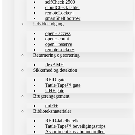
selfCheck 2500
cloudCheck tablet
remoteLocker+
smartShelf borrow
Udvidet adgang
open+ access
open+ count
open+ reserve
remoteLocker+
Returnering og sortering
flexAMH
Sikkerhed og detektion
RFID gate
Tattle-Tape™ gate
UHF gate
Brugerengagement
uniFi+
Biblioteksmaterialer
RFID-labelbereik
Tattle-Tape™ beveiligingsstrips
Assortiment kassabonnenrollen