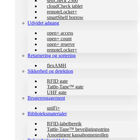
selfCheck 2500
cloudCheck tablet
remoteLocker+
smartShelf borrow
Udvidet adgang
open+ access
open+ count
open+ reserve
remoteLocker+
Returnering og sortering
flexAMH
Sikkerhed og detektion
RFID gate
Tattle-Tape™ gate
UHF gate
Brugerengagement
uniFi+
Biblioteksmaterialer
RFID-labelbereik
Tattle-Tape™ beveiligingsstrips
Assortiment kassabonnenrollen