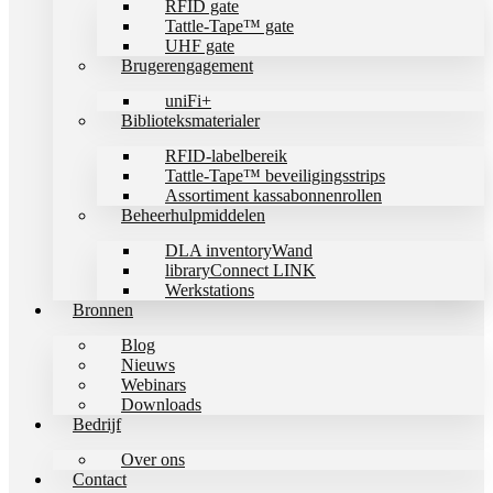
RFID gate
Tattle-Tape™ gate
UHF gate
Brugerengagement
uniFi+
Biblioteksmaterialer
RFID-labelbereik
Tattle-Tape™ beveiligingsstrips
Assortiment kassabonnenrollen
Beheerhulpmiddelen
DLA inventoryWand
libraryConnect LINK
Werkstations
Bronnen
Blog
Nieuws
Webinars
Downloads
Bedrijf
Over ons
Contact