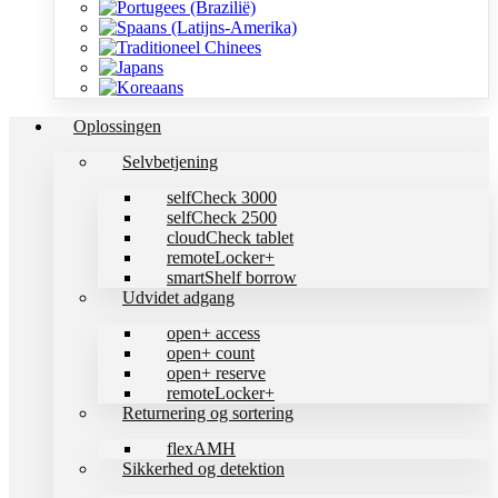
Oplossingen
Selvbetjening
selfCheck 3000
selfCheck 2500
cloudCheck tablet
remoteLocker+
smartShelf borrow
Udvidet adgang
open+ access
open+ count
open+ reserve
remoteLocker+
Returnering og sortering
flexAMH
Sikkerhed og detektion