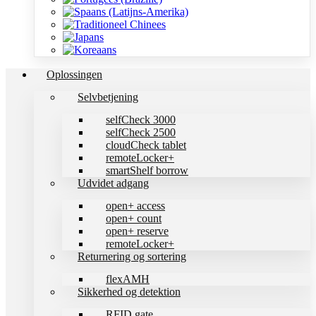
Oplossingen
Selvbetjening
selfCheck 3000
selfCheck 2500
cloudCheck tablet
remoteLocker+
smartShelf borrow
Udvidet adgang
open+ access
open+ count
open+ reserve
remoteLocker+
Returnering og sortering
flexAMH
Sikkerhed og detektion
RFID gate