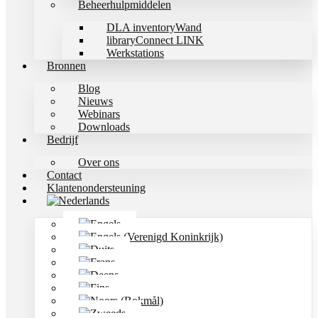
Beheerhulpmiddelen
DLA inventoryWand
libraryConnect LINK
Werkstations
Bronnen
Blog
Nieuws
Webinars
Downloads
Bedrijf
Over ons
Contact
Klantenondersteuning