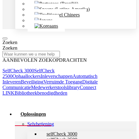
Zoeken
Zoeken
AANBEVOLEN ZOEKOPDRACHTEN
SelfCheck 3000
SelfCheck
2500
Ophaallockers
Inleverschappen
Automatisch
Inleveren
Beveiliging
Verruimde Toegang
Digitale
Communicatie
Medewerkerstools
libraryConnect
LINK
Bibliotheekbenodigdheden
Oplossingen
Selvbetjening
selfCheck 3000