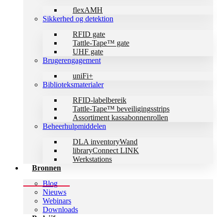
flexAMH
Sikkerhed og detektion
RFID gate
Tattle-Tape™ gate
UHF gate
Brugerengagement
uniFi+
Biblioteksmaterialer
RFID-labelbereik
Tattle-Tape™ beveiligingsstrips
Assortiment kassabonnenrollen
Beheerhulpmiddelen
DLA inventoryWand
libraryConnect LINK
Werkstations
Bronnen
Blog
Nieuws
Webinars
Downloads