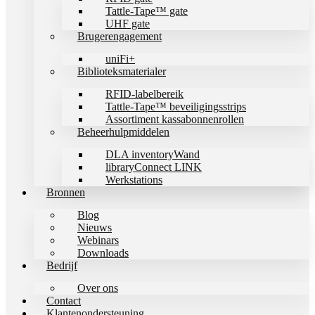
Tattle-Tape™ gate
UHF gate
Brugerengagement
uniFi+
Biblioteksmaterialer
RFID-labelbereik
Tattle-Tape™ beveiligingsstrips
Assortiment kassabonnenrollen
Beheerhulpmiddelen
DLA inventoryWand
libraryConnect LINK
Werkstations
Bronnen
Blog
Nieuws
Webinars
Downloads
Bedrijf
Over ons
Contact
Klantenondersteuning