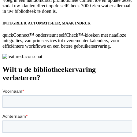
Voeg in een handomdraai promotionele content toe en update deze,
zodat uw klanten direct op de selfCheck 3000 zien wat er allemaal
in uw bibliotheek te doen is.
INTEGREER, AUTOMATISEER, MAAK INDRUK
quickConnect™ ondersteunt selfCheck™-kiosken met naadloze
integraties, van printservices tot evenementenkalenders, voor
efficiëntere workflows en een betere gebruikerservaring.
Wilt u de bibliotheekervaring
verbeteren?