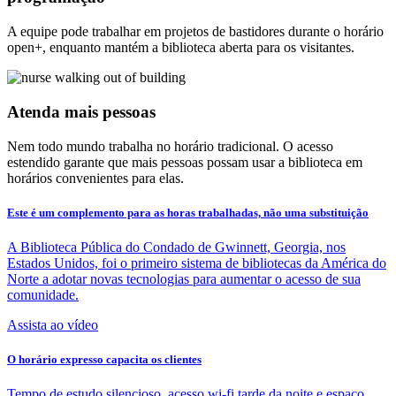
A equipe pode trabalhar em projetos de bastidores durante o horário
open+, enquanto mantém a biblioteca aberta para os visitantes.
Atenda mais pessoas
Nem todo mundo trabalha no horário tradicional. O acesso
estendido garante que mais pessoas possam usar a biblioteca em
horários convenientes para elas.
Este é um complemento para as horas trabalhadas, não uma substituição
A Biblioteca Pública do Condado de Gwinnett, Georgia, nos
Estados Unidos, foi o primeiro sistema de bibliotecas da América do
Norte a adotar novas tecnologias para aumentar o acesso de sua
comunidade.
Assista ao vídeo
O horário expresso capacita os clientes
Tempo de estudo silencioso, acesso wi-fi tarde da noite e espaço