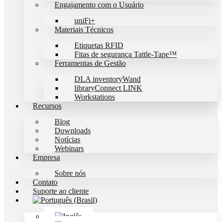
Engajamento com o Usuário
uniFi+
Materiais Técnicos
Etiquetas RFID
Fitas de segurança Tattle-Tape™
Ferramentas de Gestão
DLA inventoryWand
libraryConnect LINK
Workstations
Recursos
Blog
Downloads
Notícias
Webinars
Empresa
Sobre nós
Contato
Suporte ao cliente