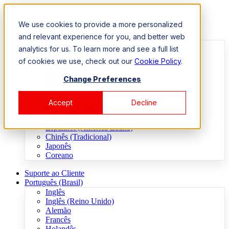
We use cookies to provide a more personalized
Suporte ao Cliente
Português (Brasil)
and relevant experience for you, and better web
Inglês
analytics for us. To learn more and see a full list
Inglês (Reino Unido)
of cookies we use, check out our
Cookie Policy
.
Alemão
Francês
Change Preferences
Holandês
Dinamarquês
Finlandês
Accept
Decline
Norueguês Bokmål
Sueco
Espanhol (América Latina)
Chinês (Tradicional)
Japonês
Coreano
Suporte ao Cliente
Português (Brasil)
Inglês
Inglês (Reino Unido)
Alemão
Francês
Holandês