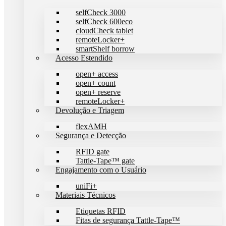
selfCheck 3000
selfCheck 600eco
cloudCheck tablet
remoteLocker+
smartShelf borrow
Acesso Estendido
open+ access
open+ count
open+ reserve
remoteLocker+
Devolução e Triagem
flexAMH
Segurança e Detecção
RFID gate
Tattle-Tape™ gate
Engajamento com o Usuário
uniFi+
Materiais Técnicos
Etiquetas RFID
Fitas de segurança Tattle-Tape™