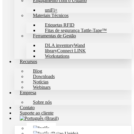
Engajamento com o Usuário
uniFi+
Materiais Técnicos
Etiquetas RFID
Fitas de segurança Tattle-Tape™
Ferramentas de Gestão
DLA inventoryWand
libraryConnect LINK
Workstations
Recursos
Blog
Downloads
Notícias
Webinars
Empresa
Sobre nós
Contato
Suporte ao cliente