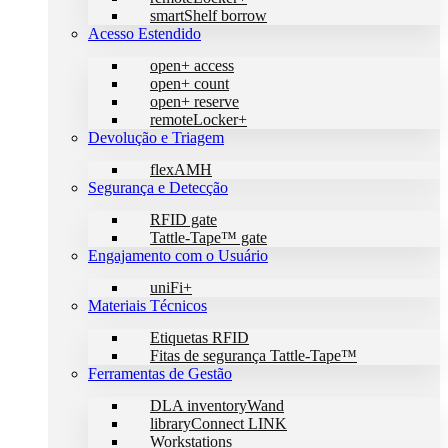
smartShelf borrow
Acesso Estendido
open+ access
open+ count
open+ reserve
remoteLocker+
Devolução e Triagem
flexAMH
Segurança e Detecção
RFID gate
Tattle-Tape™ gate
Engajamento com o Usuário
uniFi+
Materiais Técnicos
Etiquetas RFID
Fitas de segurança Tattle-Tape™
Ferramentas de Gestão
DLA inventoryWand
libraryConnect LINK
Workstations