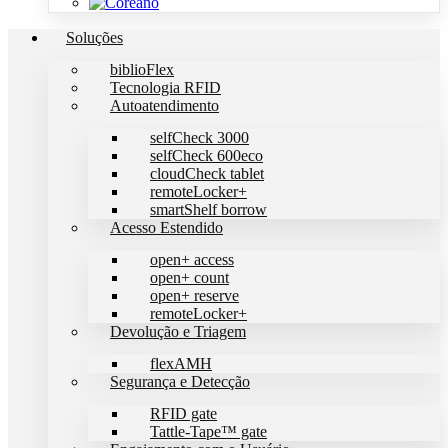
Soluções
biblioFlex
Tecnologia RFID
Autoatendimento
selfCheck 3000
selfCheck 600eco
cloudCheck tablet
remoteLocker+
smartShelf borrow
Acesso Estendido
open+ access
open+ count
open+ reserve
remoteLocker+
Devolução e Triagem
flexAMH
Segurança e Detecção
RFID gate
Tattle-Tape™ gate