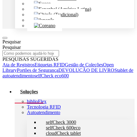
Pesquisar
Pesquisar
PESQUISAS SUGERIDAS
Ata de Registros
Etiquetas RFID
Gestão de Coleções
Open
Library
Portões de Segurança
DEVOLUÇÃO DE LIVROS
tablet de
autoatendimento
selfCheck eco600
Soluções
biblioFlex
Tecnologia RFID
Autoatendimento
selfCheck 3000
selfCheck 600eco
cloudCheck tablet