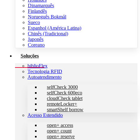
Dinamarquês
Finlandês
Norueguês Bokmål
Sueco
Espanhol (América Latina)
Chinês (Tradicional)
Japonês
Coreano
Soluções
biblioFlex
Tecnologia RFID
Autoatendimento
selfCheck 3000
selfCheck 600eco
cloudCheck tablet
remoteLocker+
smartShelf borrow
Acesso Estendido
open+ access
open+ count
open+ reserve