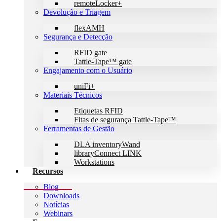
remoteLocker+
Devolução e Triagem
flexAMH
Segurança e Detecção
RFID gate
Tattle-Tape™ gate
Engajamento com o Usuário
uniFi+
Materiais Técnicos
Etiquetas RFID
Fitas de segurança Tattle-Tape™
Ferramentas de Gestão
DLA inventoryWand
libraryConnect LINK
Workstations
Recursos
Blog
Downloads
Notícias
Webinars