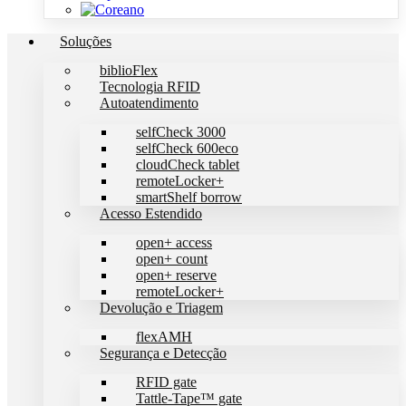
Soluções
biblioFlex
Tecnologia RFID
Autoatendimento
selfCheck 3000
selfCheck 600eco
cloudCheck tablet
remoteLocker+
smartShelf borrow
Acesso Estendido
open+ access
open+ count
open+ reserve
remoteLocker+
Devolução e Triagem
flexAMH
Segurança e Detecção
RFID gate
Tattle-Tape™ gate