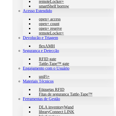
remoteLocker+
smartShelf borrow
Acesso Estendido
open+ access
open+ count
open+ reserve
remoteLocker+
Devolução e Triagem
flexAMH
Segurança e Detecção
RFID gate
Tattle-Tape™ gate
Engajamento com o Usuário
uniFi+
Materiais Técnicos
Etiquetas RFID
Fitas de segurança Tattle-Tape™
Ferramentas de Gestão
DLA inventoryWand
libraryConnect LINK