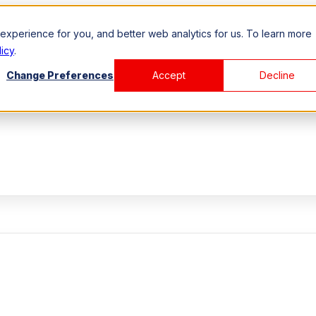
xperience for you, and better web analytics for us. To learn more
icy
.
Change Preferences
Accept
Decline