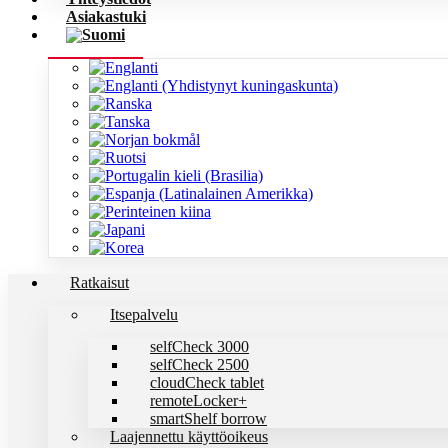
Asiakastuki
Ratkaisut
Itsepalvelu
selfCheck 3000
selfCheck 2500
cloudCheck tablet
remoteLocker+
smartShelf borrow
Laajennettu käyttöoikeus