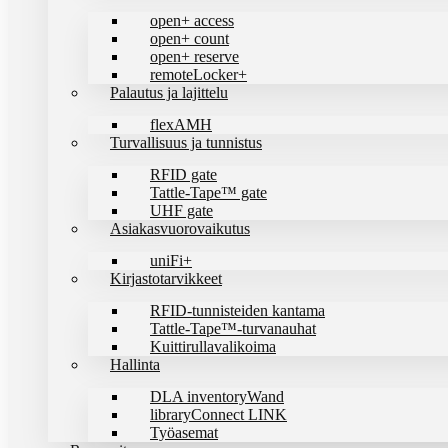
open+ access
open+ count
open+ reserve
remoteLocker+
Palautus ja lajittelu
flexAMH
Turvallisuus ja tunnistus
RFID gate
Tattle-Tape™ gate
UHF gate
Asiakasvuorovaikutus
uniFi+
Kirjastotarvikkeet
RFID-tunnisteiden kantama
Tattle-Tape™-turvanauhat
Kuittirullavalikoima
Hallinta
DLA inventoryWand
libraryConnect LINK
Työasemat