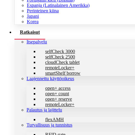
Espanja (Latinalainen Amerikka)
Perinteinen kiina
Japani
Korea
Ratkaisut
Itsepalvelu
selfCheck 3000
selfCheck 2500
cloudCheck tablet
remoteLocker+
smartShelf borrow
Laajennettu käyttöoikeus
open+ access
open+ count
open+ reserve
remoteLocker+
Palautus ja lajittelu
flexAMH
Turvallisuus ja tunnistus
RFID gate