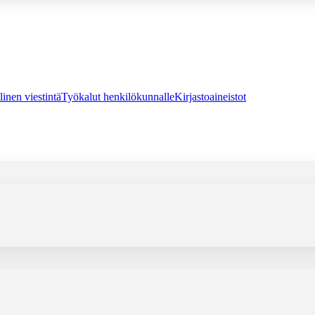
linen viestintä
Työkalut henkilökunnalle
Kirjastoaineistot