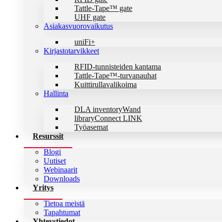
Tattle-Tape™ gate
UHF gate
Asiakasvuorovaikutus
uniFi+
Kirjastotarvikkeet
RFID-tunnisteiden kantama
Tattle-Tape™-turvanauhat
Kuittirullavalikoima
Hallinta
DLA inventoryWand
libraryConnect LINK
Työasemat
Resurssit
Blogi
Uutiset
Webinaarit
Downloads
Yritys
Tietoa meistä
Tapahtumat
Yhteystiedot