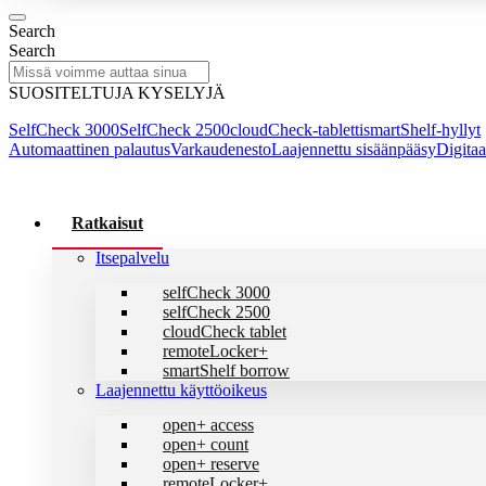
Search
Search
SUOSITELTUJA KYSELYJÄ
SelfCheck 3000
SelfCheck 2500
cloudCheck-tabletti
smartShelf-hyllyt
Automaattinen palautus
Varkaudenesto
Laajennettu sisäänpääsy
Digitaa
Ratkaisut
Itsepalvelu
selfCheck 3000
selfCheck 2500
cloudCheck tablet
remoteLocker+
smartShelf borrow
Laajennettu käyttöoikeus
open+ access
open+ count
open+ reserve
remoteLocker+