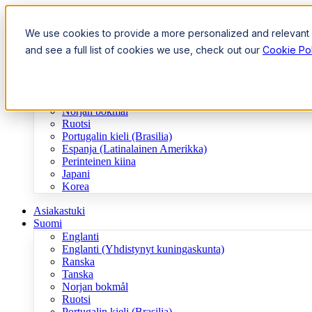
We use cookies to provide a more personalized and relevant e
Asiakastuki
Suomi
and see a full list of cookies we use, check out our
Cookie Pol
Englanti
Englanti (Yhdistynyt kuningaskunta)
Ranska
Tanska
Norjan bokmål
Ruotsi
Portugalin kieli (Brasilia)
Espanja (Latinalainen Amerikka)
Perinteinen kiina
Japani
Korea
Asiakastuki
Suomi
Englanti
Englanti (Yhdistynyt kuningaskunta)
Ranska
Tanska
Norjan bokmål
Ruotsi
Portugalin kieli (Brasilia)