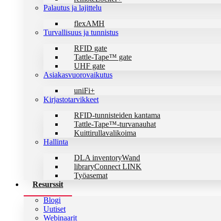
Palautus ja lajittelu
flexAMH
Turvallisuus ja tunnistus
RFID gate
Tattle-Tape™ gate
UHF gate
Asiakasvuorovaikutus
uniFi+
Kirjastotarvikkeet
RFID-tunnisteiden kantama
Tattle-Tape™-turvanauhat
Kuittirullavalikoima
Hallinta
DLA inventoryWand
libraryConnect LINK
Työasemat
Resurssit
Blogi
Uutiset
Webinaarit