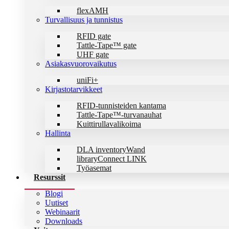
flexAMH
Turvallisuus ja tunnistus
RFID gate
Tattle-Tape™ gate
UHF gate
Asiakasvuorovaikutus
uniFi+
Kirjastotarvikkeet
RFID-tunnisteiden kantama
Tattle-Tape™-turvanauhat
Kuittirullavalikoima
Hallinta
DLA inventoryWand
libraryConnect LINK
Työasemat
Resurssit
Blogi
Uutiset
Webinaarit
Downloads