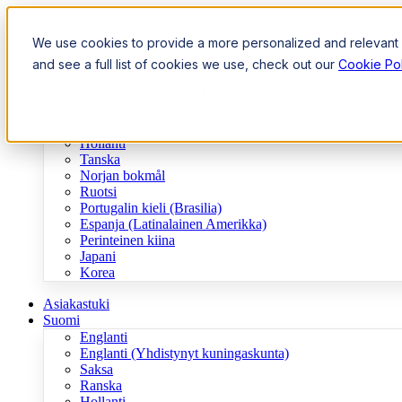
We use cookies to provide a more personalized and relevant e
Asiakastuki
Suomi
and see a full list of cookies we use, check out our
Cookie Pol
Englanti
Englanti (Yhdistynyt kuningaskunta)
Saksa
Ranska
Hollanti
Tanska
Norjan bokmål
Ruotsi
Portugalin kieli (Brasilia)
Espanja (Latinalainen Amerikka)
Perinteinen kiina
Japani
Korea
Asiakastuki
Suomi
Englanti
Englanti (Yhdistynyt kuningaskunta)
Saksa
Ranska
Hollanti