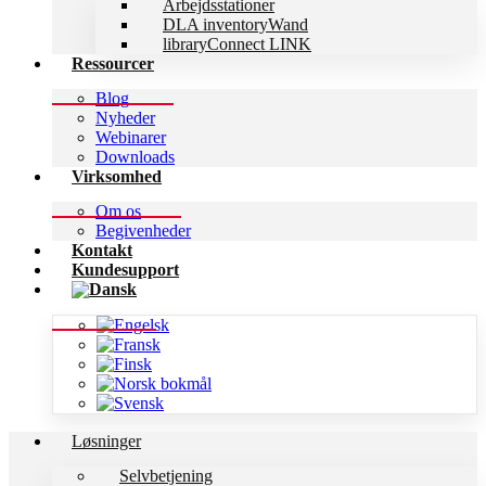
Arbejdsstationer
DLA inventoryWand
libraryConnect LINK
Ressourcer
Blog
Nyheder
Webinarer
Downloads
Virksomhed
Om os
Begivenheder
Kontakt
Kundesupport
Løsninger
Selvbetjening