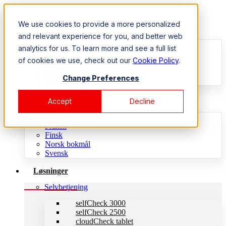
We use cookies to provide a more personalized
Kundesupport
Dansk
and relevant experience for you, and better web
Engelsk
analytics for us. To learn more and see a full list
Fransk
of cookies we use, check out our
Cookie Policy
.
Finsk
Norsk bokmål
Change Preferences
Svensk
Kundesupport
Accept
Decline
Dansk
Engelsk
Fransk
Finsk
Norsk bokmål
Svensk
Løsninger
Selvbetjening
selfCheck 3000
selfCheck 2500
cloudCheck tablet