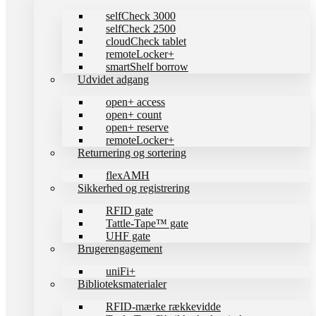
selfCheck 3000
selfCheck 2500
cloudCheck tablet
remoteLocker+
smartShelf borrow
Udvidet adgang
open+ access
open+ count
open+ reserve
remoteLocker+
Returnering og sortering
flexAMH
Sikkerhed og registrering
RFID gate
Tattle-Tape™ gate
UHF gate
Brugerengagement
uniFi+
Biblioteksmaterialer
RFID-mærke rækkevidde