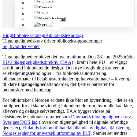
Blog
Biblioteksstrategi
Biblioteksteknologi
Tilgængelighedskrav driver biblioteksopgraderinger
Se, hvad der venter
Tilgængelighed er blevet det nye minimum. Den 28. juni 2025 trådte
EU’s tilgængelighedsdirektiv (EAA)
i kraft i hele EU – et vigtigt
skridt mod inkluderende design. Den nye lovgivning kræver, at
selvbetjenings­teknologier – fra biblioteksautomater og
billetautomater til betalingsterminaler og hæveautomater – lever op
til klare tilgængelighedsstandarder, der fjerner barrierer for
mennesker med handicap.
For biblioteker i Norden er dette ikke blot en lovændring – det er en
mulighed for at skabe virkelig inkluderende rum, hvor alle kan låne,
aflevere og deltage selvstændigt. EAA bygger videre på
eksisterende nationale rammer som
Danmarks tilgængelighedskrav
,
Sveriges DOS-lag
(loven om tilgængelighed til digitale offentlige
tjenester),
Finlands lov om tillhandahållande av digitala tjänster
, og
Norges regler for universell utforming av IKT
. Samlet set ændrer