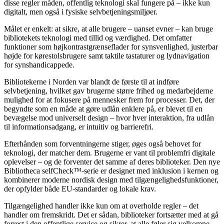
disse regler måden, offentlig teknologi skal fungere på – ikke kun
digitalt, men også i fysiske selvbetjeningsmiljøer.
Målet er enkelt: at sikre, at alle brugere – uanset evner – kan bruge
bibliotekets teknologi med tillid og værdighed. Det omfatter
funktioner som højkontrastgrænseflader for synsvenlighed, justerbar
højde for kørestolsbrugere samt taktile tastaturer og lydnavigation
for synshandicappede.
Bibliotekerne i Norden var blandt de første til at indføre
selvbetjening, hvilket gav brugerne større frihed og medarbejderne
mulighed for at fokusere på mennesker frem for processer. Det, der
begyndte som en måde at gøre udlån enklere på, er blevet til en
bevægelse mod universelt design – hvor hver interaktion, fra udlån
til informationsadgang, er intuitiv og barrierefri.
Efterhånden som forventningerne stiger, øges også behovet for
teknologi, der matcher dem. Brugerne er vant til problemfri digitale
oplevelser – og de forventer det samme af deres biblioteker. Den nye
Bibliotheca selfCheck™-serie er designet med inklusion i kernen og
kombinerer moderne nordisk design med tilgængelighedsfunktioner,
der opfylder både EU-standarder og lokale krav.
Tilgængelighed handler ikke kun om at overholde regler – det
handler om fremskridt. Det er sådan, biblioteker fortsætter med at gå
forrest i den offentlige service og sikrer, at alle føler sig velkomne,