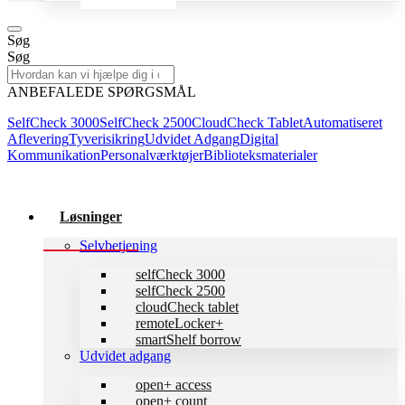
Søg
Søg
ANBEFALEDE SPØRGSMÅL
SelfCheck 3000
SelfCheck 2500
CloudCheck Tablet
Automatiseret
Aflevering
Tyverisikring
Udvidet Adgang
Digital
Kommunikation
Personalværktøjer
Biblioteksmaterialer
Løsninger
Selvbetjening
selfCheck 3000
selfCheck 2500
cloudCheck tablet
remoteLocker+
smartShelf borrow
Udvidet adgang
open+ access
open+ count