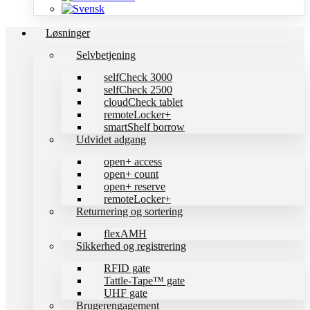
Løsninger
Selvbetjening
selfCheck 3000
selfCheck 2500
cloudCheck tablet
remoteLocker+
smartShelf borrow
Udvidet adgang
open+ access
open+ count
open+ reserve
remoteLocker+
Returnering og sortering
flexAMH
Sikkerhed og registrering
RFID gate
Tattle-Tape™ gate
UHF gate
Brugerengagement