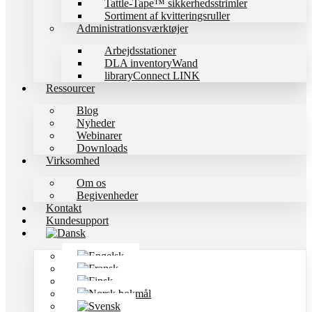
Tattle-Tape™ sikkerhedsstrimler
Sortiment af kvitteringsruller
Administrationsværktøjer
Arbejdsstationer
DLA inventoryWand
libraryConnect LINK
Ressourcer
Blog
Nyheder
Webinarer
Downloads
Virksomhed
Om os
Begivenheder
Kontakt
Kundesupport