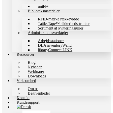
uniFi+
Biblioteksmaterialer
RFID-mærke rækkevidde
Tattle-Tape™ sikkerhedsstrimler
Sortiment af kvitteringsruller
Administrationsværktøjer
Arbejdsstationer
DLA inventoryWand
libraryConnect LINK
Ressourcer
Blog
Nyheder
Webinarer
Downloads
Virksomhed
Om os
Begivenheder
Kontakt
Kundesupport