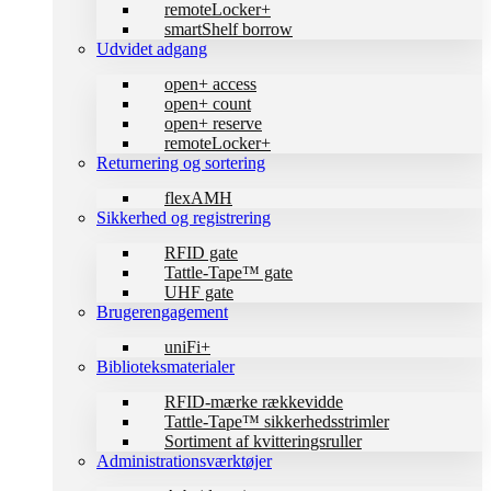
remoteLocker+
smartShelf borrow
Udvidet adgang
open+ access
open+ count
open+ reserve
remoteLocker+
Returnering og sortering
flexAMH
Sikkerhed og registrering
RFID gate
Tattle-Tape™ gate
UHF gate
Brugerengagement
uniFi+
Biblioteksmaterialer
RFID-mærke rækkevidde
Tattle-Tape™ sikkerhedsstrimler
Sortiment af kvitteringsruller
Administrationsværktøjer