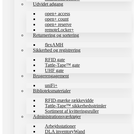
Udvidet adgang
open+ access
open+ count
open+ reserve
remoteLocker+
Returnering og sortering
flexAMH
Sikkerhed og registrering
RFID gate
Tattle-Tape™ gate
UHF gate
Brugerengagement
uniFi+
Biblioteksmaterialer
RFID-mærke rækkevidde
Tattle-Tape™ sikkerhedsstrimler
Sortiment af kvitteringsruller
Administrationsværktøjer
Arbejdsstationer
DLA inventoryWand