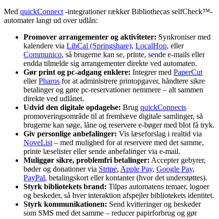
Med
quickConnect
-integrationer rækker Bibliothecas selfCheck™-
automater langt ud over udlån:
Promover arrangementer og aktiviteter:
Synkroniser med
kalendere via
LibCal (Springshare)
,
LocalHop
, eller
Communico
, så brugerne kan se, printe, sende e-mails eller
endda tilmelde sig arrangementer direkte ved automaten.
Gør print og pc-adgang enklere:
Integrer med
PaperCut
eller
Pharos
for at administrere printopgaver, håndtere sikre
betalinger og gøre pc-reservationer nemmere – alt sammen
direkte ved udlånet.
Udvid den digitale opdagelse:
Brug
quickConnects
promoveringsområde til at fremhæve digitale samlinger, så
brugerne kan søge, låne og reservere e-bøger med blot få tryk.
Giv personlige anbefalinger:
Vis læseforslag i realtid via
NoveList
– med mulighed for at reservere med det samme,
printe læselister eller sende anbefalinger via e-mail.
Muliggør sikre, problemfri betalinger:
Accepter gebyrer,
bøder og donationer via
Stripe
,
Apple Pay
,
Google Pay
,
PayPal
, betalingskort eller kontanter (hvor det understøttes).
Styrk bibliotekets brand:
Tilpas automatens temaer, logoer
og beskeder, så hver interaktion afspejler bibliotekets identitet.
Styrk kommunikationen:
Send kvitteringer og beskeder
som SMS med det samme – reducer papirforbrug og gør