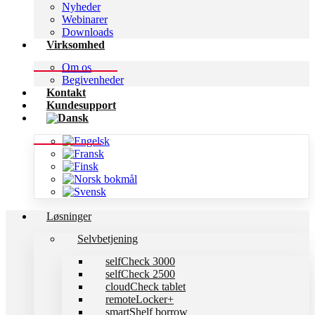
Nyheder
Webinarer
Downloads
Virksomhed
Om os
Begivenheder
Kontakt
Kundesupport
Løsninger
Selvbetjening
selfCheck 3000
selfCheck 2500
cloudCheck tablet
remoteLocker+
smartShelf borrow