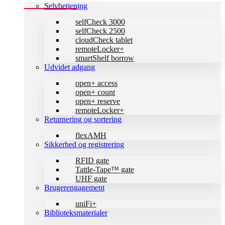
Selvbetjening
selfCheck 3000
selfCheck 2500
cloudCheck tablet
remoteLocker+
smartShelf borrow
Udvidet adgang
open+ access
open+ count
open+ reserve
remoteLocker+
Returnering og sortering
flexAMH
Sikkerhed og registrering
RFID gate
Tattle-Tape™ gate
UHF gate
Brugerengagement
uniFi+
Biblioteksmaterialer