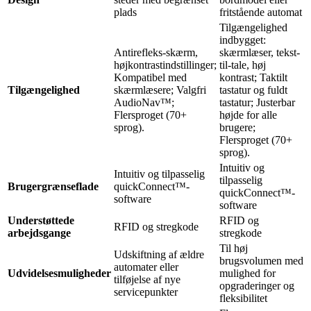
plads
fritstående automat
Tilgængelighed
indbygget:
Antirefleks-skærm,
skærmlæser, tekst-
højkontrastindstillinger;
til-tale, høj
Kompatibel med
kontrast; Taktilt
Tilgængelighed
skærmlæsere; Valgfri
tastatur og fuldt
AudioNav™;
tastatur; Justerbar
Flersproget (70+
højde for alle
sprog).
brugere;
Flersproget (70+
sprog).
Intuitiv og
Intuitiv og tilpasselig
tilpasselig
Brugergrænseflade
quickConnect™-
quickConnect™-
software
software
Understøttede
RFID og
RFID og stregkode
arbejdsgange
stregkode
Til høj
Udskiftning af ældre
brugsvolumen med
automater eller
Udvidelsesmuligheder
mulighed for
tilføjelse af nye
opgraderinger og
servicepunkter
fleksibilitet