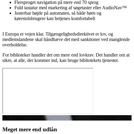
Flersproget navigation på mere end 70 sprog
F
uld tastatur med markering af søgetaster eller
AudioNav
™
Justerbar højde på automaten, så både børn og
kørestolsbrugere kan betjenes komfortabelt
I Europa er vejen klar. Tilgængelighedsdirektivet er lov, og
medlemslandene skal håndhæve det med sanktioner ved manglende
overholdelse.
For biblioteker handler det om mere end lovkrav. Det handler om at
sikre, at alle, der kommer ind, kan bruge bibliotekets tjenester.
Play Video
Meget mere end udlån