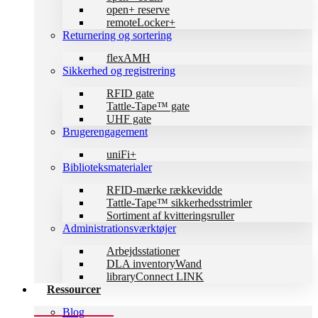
open+ reserve
remoteLocker+
Returnering og sortering
flexAMH
Sikkerhed og registrering
RFID gate
Tattle-Tape™ gate
UHF gate
Brugerengagement
uniFi+
Biblioteksmaterialer
RFID-mærke rækkevidde
Tattle-Tape™ sikkerhedsstrimler
Sortiment af kvitteringsruller
Administrationsværktøjer
Arbejdsstationer
DLA inventoryWand
libraryConnect LINK
Ressourcer
Blog