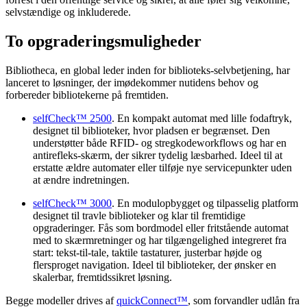
selvstændige og inkluderede.
To opgraderingsmuligheder
Bibliotheca, en global leder inden for biblioteks-selvbetjening, har
lanceret to løsninger, der imødekommer nutidens behov og
forbereder bibliotekerne på fremtiden.
selfCheck™ 2500
. En kompakt automat med lille fodaftryk,
designet til biblioteker, hvor pladsen er begrænset. Den
understøtter både RFID- og stregkodeworkflows og har en
antirefleks-skærm, der sikrer tydelig læsbarhed. Ideel til at
erstatte ældre automater eller tilføje nye servicepunkter uden
at ændre indretningen.
selfCheck™ 3000
. En modulopbygget og tilpasselig platform
designet til travle biblioteker og klar til fremtidige
opgraderinger. Fås som bordmodel eller fritstående automat
med to skærmretninger og har tilgængelighed integreret fra
start: tekst-til-tale, taktile tastaturer, justerbar højde og
flersproget navigation. Ideel til biblioteker, der ønsker en
skalerbar, fremtidssikret løsning.
Begge modeller drives af
quickConnect™
, som forvandler udlån fra