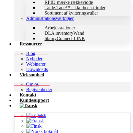
RFID-mærke rækkevidde
Tattle-Tape™ sikkerhedsstrimler
Sortiment af kvitteringsruller
Administrationsværktøjer
Arbejdsstationer
DLA inventoryWand
libraryConnect LINK
Ressourcer
Blog
Nyheder
Webinarer
Downloads
Virksomhed
Om os
Begivenheder
Kontakt
Kundesupport