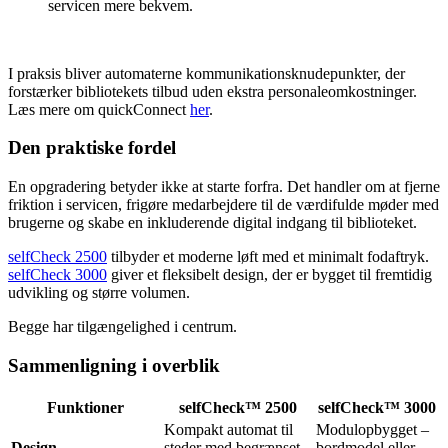
servicen mere bekvem.
I praksis bliver automaterne kommunikationsknudepunkter, der
forstærker bibliotekets tilbud uden ekstra personaleomkostninger.
Læs mere om quickConnect
her
.
Den praktiske fordel
En opgradering betyder ikke at starte forfra. Det handler om at fjerne
friktion i servicen, frigøre medarbejdere til de værdifulde møder med
brugerne og skabe en inkluderende digital indgang til biblioteket.
selfCheck 2500
tilbyder et moderne løft med et minimalt fodaftryk.
selfCheck 3000
giver et fleksibelt design, der er bygget til fremtidig
udvikling og større volumen.
Begge har tilgængelighed i centrum.
Sammenligning i overblik
Funktioner
selfCheck™ 2500
selfCheck™ 3000
Kompakt automat til
Modulopbygget –
Design
steder med begrænset
bordmodel eller